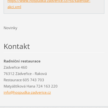
https://www.hospudka-zadverice.cz/rss/kalendar-
akci.xml
Novinky
Kontakt
Radniční restaurace
Zádveřice 460
76312 Zádveřice - Raková
Restaurace 605 743 703
Matyáštíková Hana 724 163 220
info@hos
pudka-za
dverice.
cz